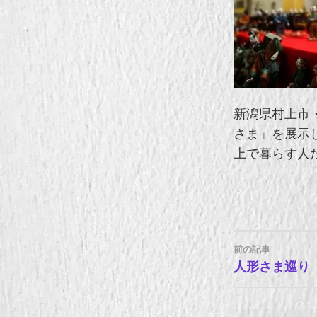
新潟県村上市
さま」を展示
上で暮らす人
前の記事
投
人形さま巡り
稿