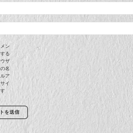
コメン
用する
ラウザ
分の名
ールア
、サイ
存す