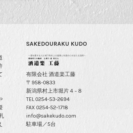
SAKEDOURAKU KUDO
道
許
有限会社 酒道楽工藤
て
〒958-0833
新潟県村上市堀片４−８
TEL 0254-53-2694
や
FAX 0254-52-1718
授
info@sakekudo.com
乳
駐車場／5台
え