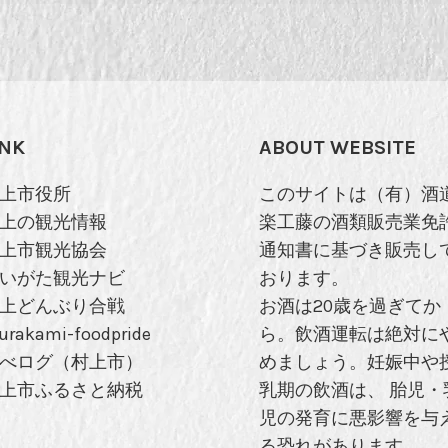
INK
ABOUT WEBSITE
上市役所
このサイトは（有）酒
上の観光情報
楽工藤の酒類販売業免
上市観光協会
通知書に基づき販売し
いがた観光ナビ
おります。
上どんぶり合戦
お酒は20歳を過ぎてか
urakami-foodpride
ら。飲酒運転は絶対に
べログ（村上市）
めましょう。妊娠中や
上市ふるさと納税
乳期の飲酒は、 胎児・
児の発育に悪影響を与
る恐れがあります。