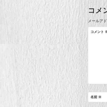
ナ
コメ
ビ
メールアド
ゲ
コメント
ー
シ
ョ
ン
名前
※