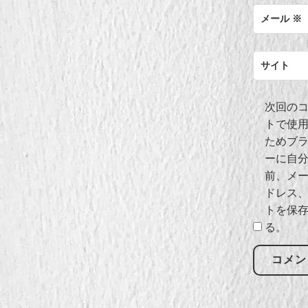
メール
※
サイト
次回の
トで使
ためブ
ーに自
前、メ
ドレス
トを保
る。