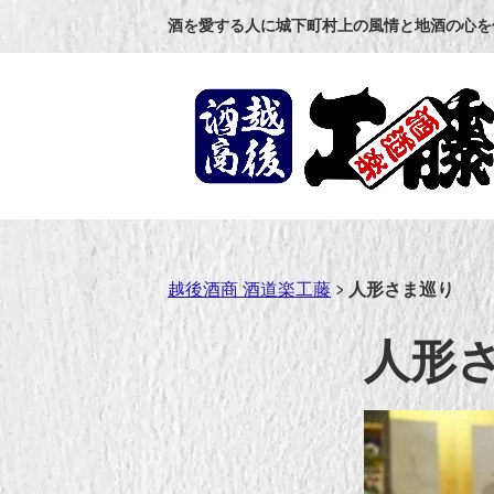
コ
酒を愛する人に城下町村上の風情と地酒の心を
ン
テ
ン
ツ
へ
ス
キ
ッ
プ
越後酒商 酒道楽工藤
>
人形さま巡り
人形