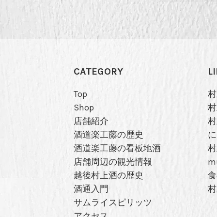
CATEGORY
L
Top
村
Shop
村
店舗紹介
村
酒道楽工藤の歴史
に
酒道楽工藤の看板地酒
村
店舗周辺の観光情報
m
越後村上酒の歴史
食
酒通入門
村
サムライスピリッツ
アクセス