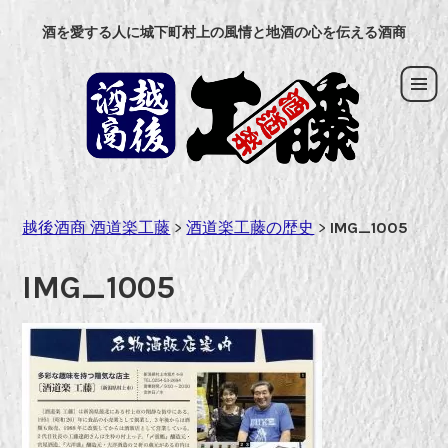
コ
酒を愛する人に城下町村上の風情と地酒の心を伝える酒商
ン
テ
ン
ツ
へ
ス
キ
ッ
越後酒商 酒道楽工藤
>
酒道楽工藤の歴史
>
IMG_1005
プ
IMG_1005