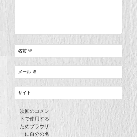
名前
※
メール
※
サイト
次回のコメン
トで使用する
ためブラウザ
ーに自分の名