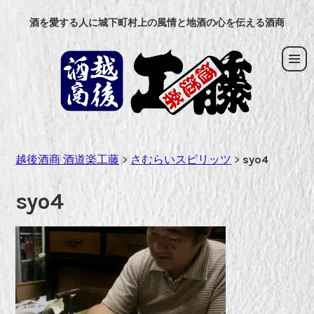
コ
酒を愛する人に城下町村上の風情と地酒の心を伝える酒商
ン
テ
ン
ツ
へ
ス
キ
ッ
越後酒商 酒道楽工藤
>
さむらいスピリッツ
>
syo4
プ
syo4