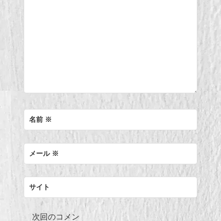
名前
※
メール
※
サイト
次回のコメン