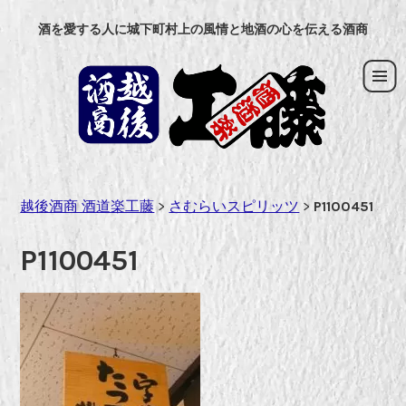
コ
酒を愛する人に城下町村上の風情と地酒の心を伝える酒商
ン
テ
ン
ツ
へ
ス
キ
ッ
越後酒商 酒道楽工藤
>
さむらいスピリッツ
>
P1100451
プ
P1100451