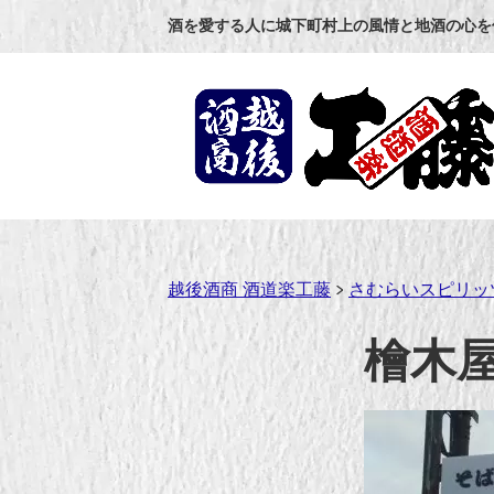
コ
酒を愛する人に城下町村上の風情と地酒の心を
ン
テ
ン
ツ
へ
ス
キ
ッ
プ
越後酒商 酒道楽工藤
>
さむらいスピリッ
檜木