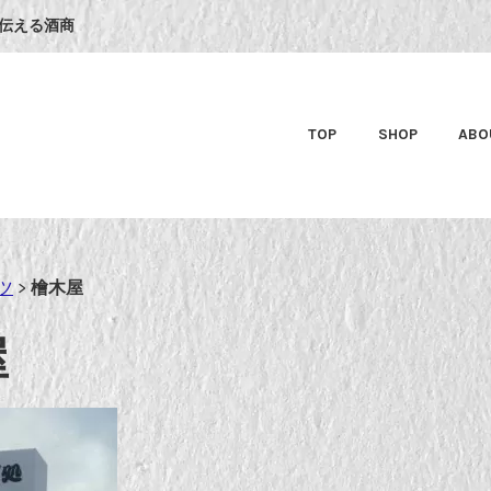
伝える酒商
TOP
SHOP
ABO
ツ
>
檜木屋
屋