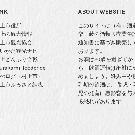
INK
ABOUT WEBSITE
上市役所
このサイトは（有）酒
上の観光情報
楽工藤の酒類販売業免
上市観光協会
通知書に基づき販売し
いがた観光ナビ
おります。
上どんぶり合戦
お酒は20歳を過ぎてか
urakami-foodpride
ら。飲酒運転は絶対に
べログ（村上市）
めましょう。妊娠中や
上市ふるさと納税
乳期の飲酒は、 胎児・
児の発育に悪影響を与
る恐れがあります。