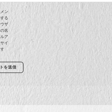
コメン
用する
ラウザ
分の名
ールア
、サイ
存す