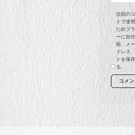
次回の
トで使
ためブ
ーに自
前、メ
ドレス
トを保
る。