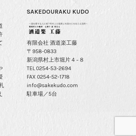
SAKEDOURAKU KUDO
道
許
有限会社 酒道楽工藤
て
〒958-0833
新潟県村上市堀片４−８
TEL 0254-53-2694
や
FAX 0254-52-1718
授
info@sakekudo.com
乳
駐車場／5台
え