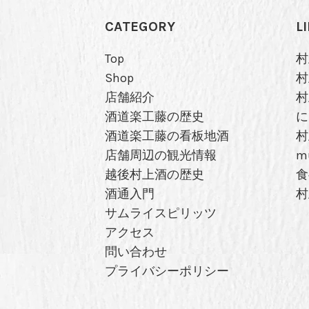
CATEGORY
L
Top
村
Shop
村
店舗紹介
村
酒道楽工藤の歴史
に
酒道楽工藤の看板地酒
村
店舗周辺の観光情報
m
越後村上酒の歴史
食
酒通入門
村
サムライスピリッツ
アクセス
問い合わせ
プライバシーポリシー