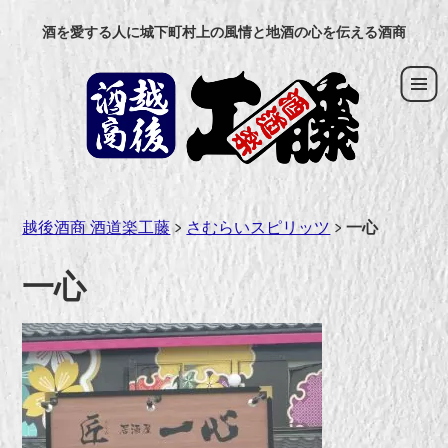
コ
酒を愛する人に城下町村上の風情と地酒の心を伝える酒商
ン
テ
ン
ツ
へ
ス
キ
ッ
越後酒商 酒道楽工藤
>
さむらいスピリッツ
>
一心
プ
一心