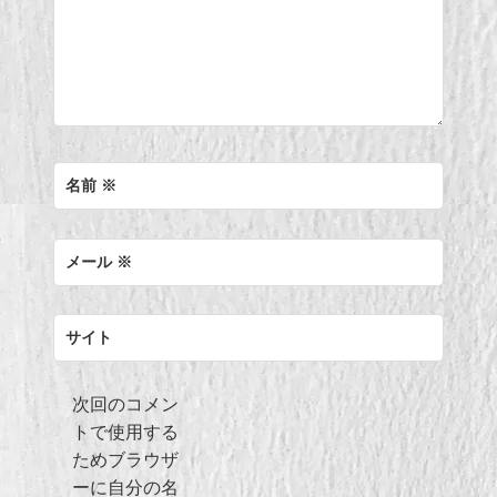
名前
※
メール
※
サイト
次回のコメン
トで使用する
ためブラウザ
ーに自分の名