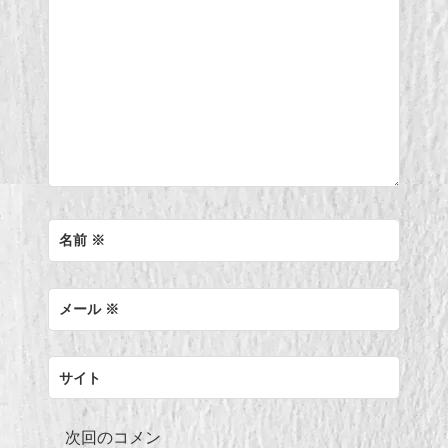
シ
ョ
ン
名前
※
メール
※
サイト
次回のコメン