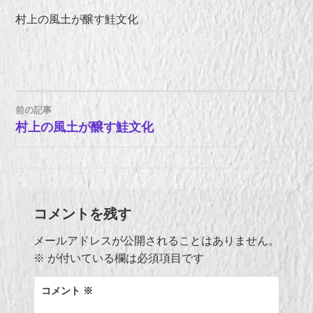
村上の風土が醸す鮭文化
前の記事
投
村上の風土が醸す鮭文化
稿
ナ
コメントを残す
ビ
メールアドレスが公開されることはありません。
ゲ
※
が付いている欄は必須項目です
ー
コメント
※