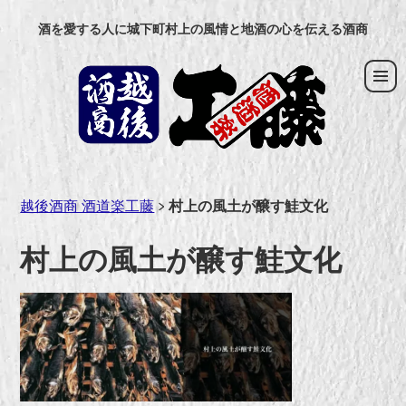
コ
酒を愛する人に城下町村上の風情と地酒の心を伝える酒商
ン
テ
ン
ツ
へ
ス
キ
ッ
越後酒商 酒道楽工藤
>
村上の風土が醸す鮭文化
プ
村上の風土が醸す鮭文化