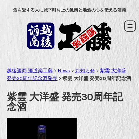
コ
酒を愛する人に城下町村上の風情と地酒の心を伝える酒商
ン
テ
ン
ツ
へ
ス
キ
ッ
越後酒商 酒道楽工藤
>
News
>
お知らせ
>
紫雲 大洋盛
プ
発売30周年記念酒発売
>
紫雲 大洋盛 発売30周年記念酒
紫雲 大洋盛 発売30周年記
念酒