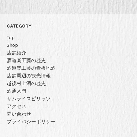
ナ
ビ
CATEGORY
ゲ
Top
Shop
ー
店舗紹介
酒道楽工藤の歴史
シ
酒道楽工藤の看板地酒
店舗周辺の観光情報
ョ
越後村上酒の歴史
ン
酒通入門
サムライスピリッツ
アクセス
問い合わせ
プライバシーポリシー