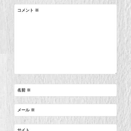
ー
コメント
※
シ
ョ
ン
名前
※
メール
※
サイト