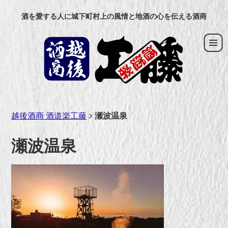
コ
酒を愛する人に城下町村上の風情と地酒の心を伝える酒商
ン
テ
ン
ツ
へ
ス
キ
ッ
越後酒商 酒道楽工藤
>
瀬波温泉
プ
瀬波温泉