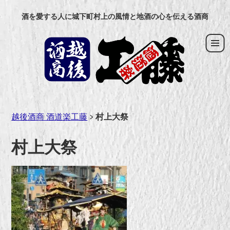
コ
酒を愛する人に城下町村上の風情と地酒の心を伝える酒商
ン
テ
ン
ツ
へ
ス
キ
ッ
越後酒商 酒道楽工藤
>
村上大祭
プ
村上大祭