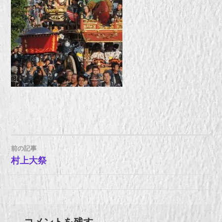
前の記事
投
村上大祭
稿
ナ